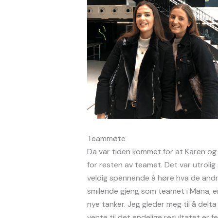
Teammøte
Da var tiden kommet for at Karen og je
for resten av teamet. Det var utrolig
veldig spennende å høre hva de andre
smilende gjeng som teamet i Mana, e
nye tanker. Jeg gleder meg til å delta
vente til det endelige resultatet er fe