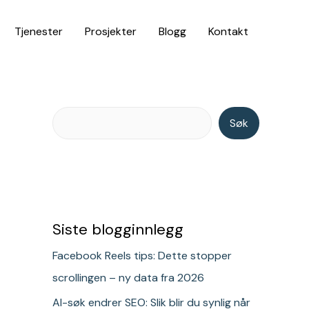
S
Tjenester
Prosjekter
Blogg
Kontakt
ø
k
Søk
Siste blogginnlegg
Facebook Reels tips: Dette stopper
scrollingen – ny data fra 2026
AI-søk endrer SEO: Slik blir du synlig når