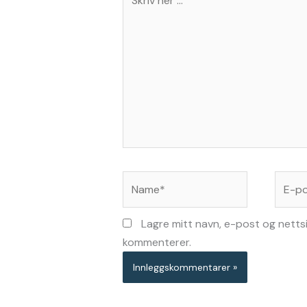
her
...
Name*
E-
post*
Lagre mitt navn, e-post og netts
kommenterer.