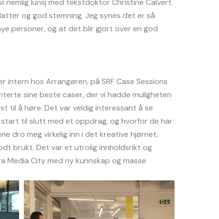
i nemlig lunsj med tekstdoktor Christine Calvert.
latter og god stemning. Jeg synes det er så
nye personer, og at det blir gjort over en god
er intern hos Arrangøren, på SRF Case Sessions
enterte sine beste caser, der vi hadde muligheten
yst til å høre. Det var veldig interessant å se
start til slutt med et oppdrag, og hvorfor de har
e dro meg virkelig inn i det kreative hjørnet,
dt brukt. Det var et utrolig innholdsrikt og
ra Media City med ny kunnskap og masse