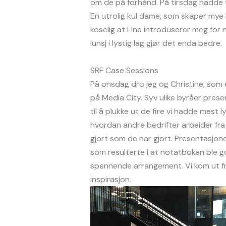
om de på forhånd. På tirsdag hadde v
En utrolig kul dame, som skaper mye 
koselig at Line introduserer meg for 
lunsj i lystig lag gjør det enda bedre.
SRF Case Sessions
På onsdag dro jeg og Christine, som 
på Media City. Syv ulike byråer pres
til å plukke ut de fire vi hadde mest l
hvordan andre bedrifter arbeider fra 
gjort som de har gjort. Presentasjonen
som resulterte i at notatboken ble go
spennende arrangement. Vi kom ut f
inspirasjon.