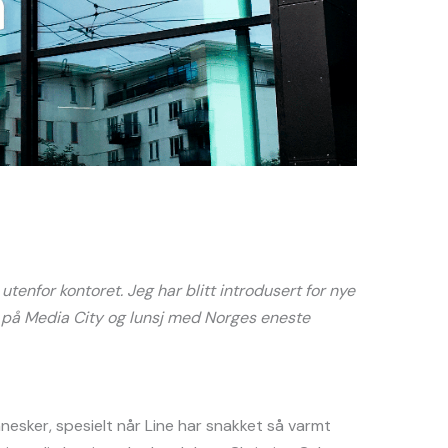
utenfor kontoret. Jeg har blitt introdusert for nye
 på Media City og lunsj med Norges eneste
nesker, spesielt når Line har snakket så varmt