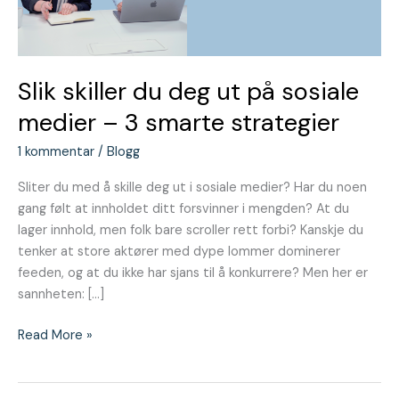
medier
–
3
smarte
Slik skiller du deg ut på sosiale
strategier
medier – 3 smarte strategier
1 kommentar
/
Blogg
Sliter du med å skille deg ut i sosiale medier? Har du noen
gang følt at innholdet ditt forsvinner i mengden? At du
lager innhold, men folk bare scroller rett forbi? Kanskje du
tenker at store aktører med dype lommer dominerer
feeden, og at du ikke har sjans til å konkurrere? Men her er
sannheten: […]
Read More »