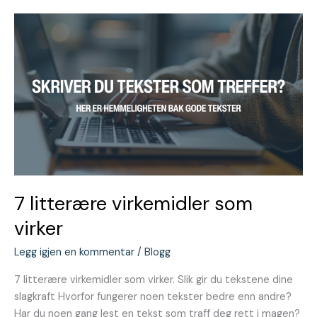
7
litterære
virkemidler
som
virker
7 litterære virkemidler som
virker
Legg igjen en kommentar
/
Blogg
7 litterære virkemidler som virker. Slik gir du tekstene dine
slagkraft Hvorfor fungerer noen tekster bedre enn andre?
Har du noen gang lest en tekst som traff deg rett i magen?