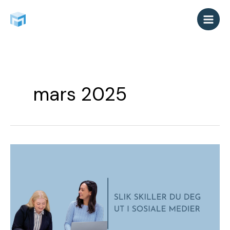
Hopp
rett
til
innholdet
mars 2025
Slik
skiller
du
deg
ut
på
sosiale