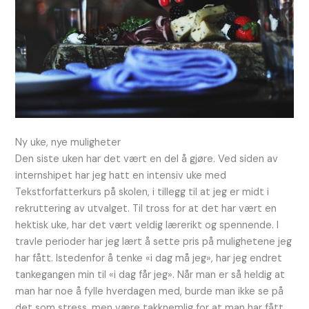
Ny uke, nye muligheter
Den siste uken har det vært en del å gjøre. Ved siden av
internshipet har jeg hatt en intensiv uke med
Tekstforfatterkurs på skolen, i tillegg til at jeg er midt i
rekruttering av utvalget. Til tross for at det har vært en
hektisk uke, har det vært veldig lærerikt og spennende. I
travle perioder har jeg lært å sette pris på mulighetene jeg
har fått. Istedenfor å tenke «i dag må jeg», har jeg endret
tankegangen min til «i dag får jeg». Når man er så heldig at
man har noe å fylle hverdagen med, burde man ikke se på
det som stress, men være takknemlig for at man har fått