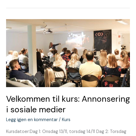
Velkommen
til
kurs:
Annonsering
i
sosiale
medier
Velkommen til kurs: Annonsering
i sosiale medier
Legg igjen en kommentar
/
Kurs
Kursdatoer:Dag 1: Onsdag 13/11, torsdag 14/11 Dag 2: Torsdag