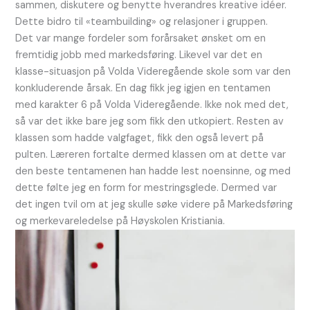
sammen, diskutere og benytte hverandres kreative idéer.
Dette bidro til «teambuilding» og relasjoner i gruppen.
Det var mange fordeler som forårsaket ønsket om en
fremtidig jobb med markedsføring. Likevel var det en
klasse-situasjon på Volda Videregående skole som var den
konkluderende årsak. En dag fikk jeg igjen en tentamen
med karakter 6 på Volda Videregående. Ikke nok med det,
så var det ikke bare jeg som fikk den utkopiert. Resten av
klassen som hadde valgfaget, fikk den også levert på
pulten. Læreren fortalte dermed klassen om at dette var
den beste tentamenen han hadde lest noensinne, og med
dette følte jeg en form for mestringsglede. Dermed var
det ingen tvil om at jeg skulle søke videre på Markedsføring
og merkevareledelse på Høyskolen Kristiania.