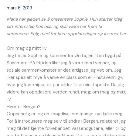
mars 6, 2019
Mana har gleden av å presentere Sophie. Hun starter idag
sitt internship hos oss, og skal være her frem til
sommeren. Følg med for flere oppdateringer og les mer her:
Om meg og mitt liv
Jeg heter Sophie og kommer fra Ørsta, en liten bygd på
Sunnmøre. På fritiden liker jeg å være med venner, og
sosiale sammenkomster er det artigste jeg vet om. Jeg
liker spesielt mye å vanke en plass som er «instavennlig»,
hvor jeg kan knipse et par bilder til en «instapost». Da jeg
videre kan oppdatere verden rundt meg; om meg og mitt
liv.
Hvorfor Bergen?
Opprinnelig er jeg en «bøgdis» som mange kan kalle meg.
For å introdusere meg selv til andre i Bergen, relaterer jeg
meg til det kjente folkebandet Vassendgutane, eller til og
med influencer og blogger Marna. Dette er de stikkordene