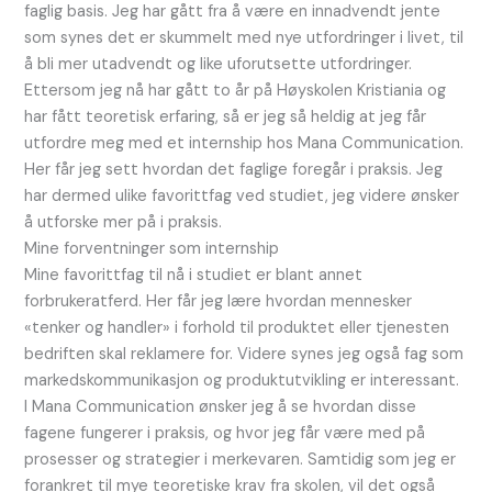
faglig basis. Jeg har gått fra å være en innadvendt jente
som synes det er skummelt med nye utfordringer i livet, til
å bli mer utadvendt og like uforutsette utfordringer.
Ettersom jeg nå har gått to år på Høyskolen Kristiania og
har fått teoretisk erfaring, så er jeg så heldig at jeg får
utfordre meg med et internship hos Mana Communication.
Her får jeg sett hvordan det faglige foregår i praksis. Jeg
har dermed ulike favorittfag ved studiet, jeg videre ønsker
å utforske mer på i praksis.
Mine forventninger som internship
Mine favorittfag til nå i studiet er blant annet
forbrukeratferd. Her får jeg lære hvordan mennesker
«tenker og handler» i forhold til produktet eller tjenesten
bedriften skal reklamere for. Videre synes jeg også fag som
markedskommunikasjon og produktutvikling er interessant.
I Mana Communication ønsker jeg å se hvordan disse
fagene fungerer i praksis, og hvor jeg får være med på
prosesser og strategier i merkevaren. Samtidig som jeg er
forankret til mye teoretiske krav fra skolen, vil det også