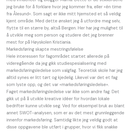
jeg bruke for å forklare hvor jeg kommer fra, eller «én time
fra Ålesund». Som sagt er ikke mitt hjemsted et så veldig
kjent område. Med dette ønsket jeg å utfordre meg selv,
flytte til en større by, altså Bergen. Her har jeg mulighet til
å utvikle meg som person og studere det jeg brenner
mest for på Høyskolen Kristiania.
Markedsføring skapte mestringsfølelse
Hele interessen for fagområdet startet allerede på
videregående da jeg gikk studiespesialisering med
markedsføringsledelse som valgfag. Teoretisk skole har jeg
alltid synes er litt tørt og kjedelig. Likevel var det et fag
som lyste opp, og det var «markedsføringsledelse».
Faget markedsføringsledelse var ikke som andre fag. Det
gikk ut på å utvikle kreative idéer for hvordan lokale
bedrifter kunne utvikle seg. Ved for eksempel bruk av blant
annet SWOT-analysen, som er av det mest grunnleggende
innenfor markedsføring. Samtidig likte jeg veldig godt at
disse oppgavene ble utført i grupper, hvor vi fikk snakke