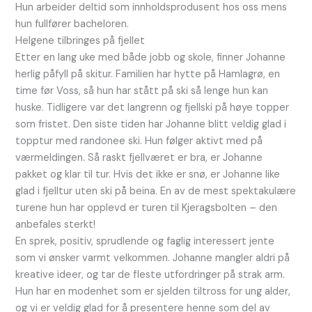
Hun arbeider deltid som innholdsprodusent hos oss mens
hun fullfører bacheloren.
Helgene tilbringes på fjellet
Etter en lang uke med både jobb og skole, finner Johanne
herlig påfyll på skitur. Familien har hytte på Hamlagrø, en
time før Voss, så hun har stått på ski så lenge hun kan
huske. Tidligere var det langrenn og fjellski på høye topper
som fristet. Den siste tiden har Johanne blitt veldig glad i
topptur med randonee ski. Hun følger aktivt med på
værmeldingen. Så raskt fjellværet er bra, er Johanne
pakket og klar til tur. Hvis det ikke er snø, er Johanne like
glad i fjelltur uten ski på beina. En av de mest spektakulære
turene hun har opplevd er turen til Kjeragsbolten – den
anbefales sterkt!
En sprek, positiv, sprudlende og faglig interessert jente
som vi ønsker varmt velkommen. Johanne mangler aldri på
kreative ideer, og tar de fleste utfordringer på strak arm.
Hun har en modenhet som er sjelden tiltross for ung alder,
og vi er veldig glad for å presentere henne som del av