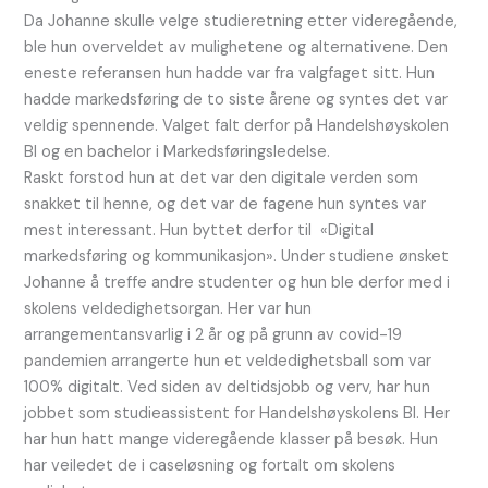
Da Johanne skulle velge studieretning etter videregående,
ble hun overveldet av mulighetene og alternativene. Den
eneste referansen hun hadde var fra valgfaget sitt. Hun
hadde markedsføring de to siste årene og syntes det var
veldig spennende. Valget falt derfor på Handelshøyskolen
BI og en bachelor i Markedsføringsledelse.
Raskt forstod hun at det var den digitale verden som
snakket til henne, og det var de fagene hun syntes var
mest interessant. Hun byttet derfor til «Digital
markedsføring og kommunikasjon». Under studiene ønsket
Johanne å treffe andre studenter og hun ble derfor med i
skolens veldedighetsorgan. Her var hun
arrangementansvarlig i 2 år og på grunn av covid-19
pandemien arrangerte hun et veldedighetsball som var
100% digitalt. Ved siden av deltidsjobb og verv, har hun
jobbet som studieassistent for Handelshøyskolens BI. Her
har hun hatt mange videregående klasser på besøk. Hun
har veiledet de i caseløsning og fortalt om skolens