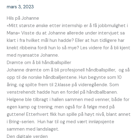
mars 3, 2023
Hils på Johanne
«Mitt største ønske etter internship er å få jobbmulighet i
Mana» Visste du at Johanne allerede under intervjuet sa
klart i fra hvilket mål hun hadde? Eller at hun tidligere har
knekt ribbeina fordi hun lo så mye? Les videre for å bli kjent
med nyansatte Johanne.
Drømte om å bli håndballspiller
Johanne drømte om å bli profesjonell håndballspiller, og så
opp til de norske håndballjentene. Hun begynte som 10
åring, og spilte frem til 2.klasse på videregående. Som
venstrehendt hadde hun en fordel på håndballbanen.
Helgene ble tilbragt i hallen sammen med venner, både for
egen kamp og trening, men også for å følge med på
guttene! Etterhvert fikk hun spille på høyt nivå, blant annet
i Bring-serien. Hun har til og med vært innløpsjente
sammen med landslaget.
Den digitale verden