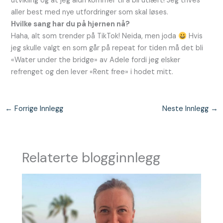
utvikling og at jeg aldri kommer til å bli utlært! Jeg trives
aller best med nye utfordringer som skal løses.
Hvilke sang har du på hjernen nå?
Haha, alt som trender på TikTok! Neida, men joda
Hvis
jeg skulle valgt en som går på repeat for tiden må det bli
«Water under the bridge» av Adele fordi jeg elsker
refrenget og den lever «Rent free» i hodet mitt.
←
Forrige Innlegg
Neste Innlegg
→
Relaterte blogginnlegg