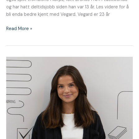
og har hatt deltidsjobb siden han var 13 år. Les videre for å
bli enda bedre kjent med Vegard. Vegard er 23 år
Read More »
Hils
på
vår
nye
intern
Johanne!