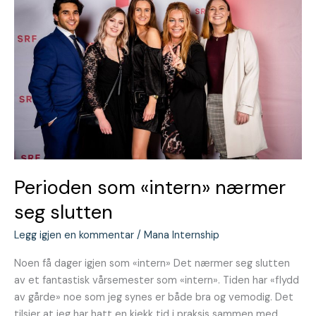
«intern»
nærmer
seg
slutten
Perioden som «intern» nærmer
seg slutten
Legg igjen en kommentar
/
Mana Internship
Noen få dager igjen som «intern» Det nærmer seg slutten
av et fantastisk vårsemester som «intern». Tiden har «flydd
av gårde» noe som jeg synes er både bra og vemodig. Det
tilsier at jeg har hatt en kjekk tid i praksis sammen med