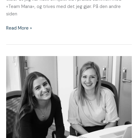
«Team Mana», og trives med det jeg gjør. På den andre
siden
Read More »
De
tre
første
ukene
som
Intern
–
«oppstartsfasen»