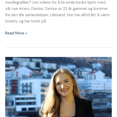
mediegrafiker? Les videre for å bli enda bedre kjent med
vår nye intern, Denise. Denise er 23 år gammel og kommer
fra den lille sørlandsbyen, Lillesand. Hun har alltid likt å være
kreativ, og har holdt på
Read More »
Hils
på
vår
nye
intern,
Nicoline!