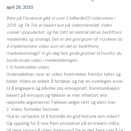
april 29, 2020
Bare på Facebook gikk vi over 2 billiarder(1) videoviews i
2019, og Tik Tok er basert kun på videomateriell. Video
vokser i popularitet, og har blitt en sentral del av bedrifters
mediemiks og strategi.
Det er det god grunn til! Vurderer du
å implementere video som en del av bedriftens
markedsstrategi? Vi gir deg fem gode grunner til hvorfor du
burde bruke video i markedsføringen
.
1. Vi foretrekker video
Undersøkelser viser at video foretrekkes fremfor tekst og
bilder. Video er enkelt å fordøye, og har en overlegen evne
til å engasjere og påvirke oss emosjonelt. Kommunikasjon
basert på emosjon og følelser er mer effektivt enn
rasjonelle argumenter. Følelser selger rett og slett mer.
2. Video formidler historier
Hva er vel bedre til å formidle en god historie enn video?
Og ypperlig for å vise frem produkter på en kreativ måte.
Vil dere satse på video fremover? Da er det flere valg å ta.