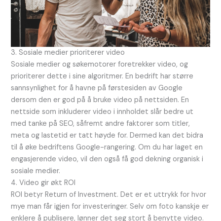
3. Sosiale medier prioriterer video
Sosiale medier og søkemotorer foretrekker video, og
prioriterer dette i sine algoritmer. En bedrift har større
sannsynlighet for å havne på førstesiden av Google
dersom den er god på å bruke video på nettsiden. En
nettside som inkluderer video i innholdet slår bedre ut
med tanke på SEO, såfremt andre faktorer som titler,
meta og lastetid er tatt høyde for. Dermed kan det bidra
til å øke bedriftens Google-rangering. Om du har laget en
engasjerende video, vil den også få god dekning organisk i
sosiale medier.
4. Video gir økt ROI
ROI betyr Return of Investment. Det er et uttrykk for hvor
mye man får igjen for investeringer. Selv om foto kanskje er
enklere å publisere, lønner det seg stort å benytte video.