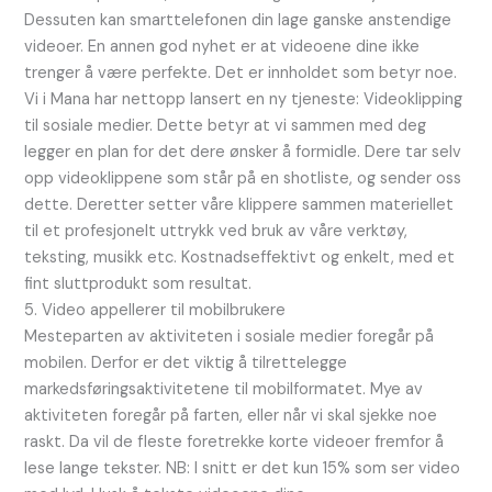
Dessuten kan smarttelefonen din lage ganske anstendige
videoer. En annen god nyhet er at videoene dine ikke
trenger å være perfekte. Det er innholdet som betyr noe.
Vi i Mana har nettopp lansert en ny tjeneste: Videoklipping
til sosiale medier. Dette betyr at vi sammen med deg
legger en plan for det dere ønsker å formidle. Dere tar selv
opp videoklippene som står på en shotliste, og sender oss
dette. Deretter setter våre klippere sammen materiellet
til et profesjonelt uttrykk ved bruk av våre verktøy,
teksting, musikk etc. Kostnadseffektivt og enkelt, med et
fint sluttprodukt som resultat.
5. Video appellerer til mobilbrukere
Mesteparten av aktiviteten i sosiale medier foregår på
mobilen. Derfor er det viktig å tilrettelegge
markedsføringsaktivitetene til mobilformatet. Mye av
aktiviteten foregår på farten, eller når vi skal sjekke noe
raskt. Da vil de fleste foretrekke korte videoer fremfor å
lese lange tekster. NB: I snitt er det kun 15% som ser video