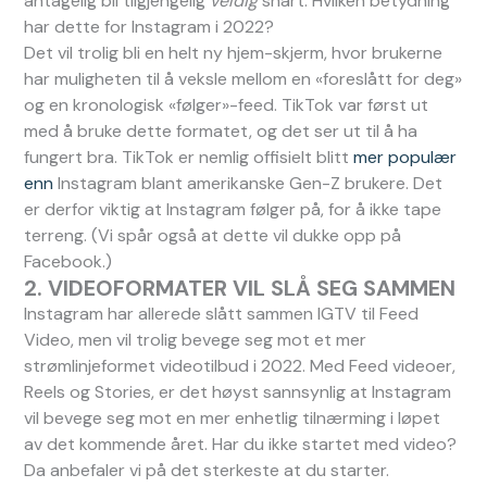
antagelig bli tilgjengelig
veldig
snart. Hvilken betydning
har dette for Instagram i 2022?
Det vil trolig bli en helt ny hjem-skjerm, hvor brukerne
har muligheten til å veksle mellom en «foreslått for deg»
og en kronologisk «følger»-feed. TikTok var først ut
med å bruke dette formatet, og det ser ut til å ha
fungert bra. TikTok er nemlig offisielt blitt
mer populær
enn
Instagram blant amerikanske Gen-Z brukere. Det
er derfor viktig at Instagram følger på, for å ikke tape
terreng. (Vi spår også at dette vil dukke opp på
Facebook.)
2. VIDEOFORMATER VIL SLÅ SEG SAMMEN
Instagram har allerede slått sammen IGTV til Feed
Video, men vil trolig bevege seg mot et mer
strømlinjeformet videotilbud i 2022. Med Feed videoer,
Reels og Stories, er det høyst sannsynlig at Instagram
vil bevege seg mot en mer enhetlig tilnærming i løpet
av det kommende året. Har du ikke startet med video?
Da anbefaler vi på det sterkeste at du starter.