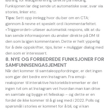
løsning for leadgenerering direkte på melding.
Funksjonen lar deg sende ut automatiske svar, svar via
stories, linker etc.
Tips:
Sett opp innlegg hvor du ber om en CTA;
gjennom å nevne et spesielt ord i kommentarfeltet.
«Triggerordet» utløser automatisk respons, slik at du
kan sende informasjonen du ønsker direkte på DM til
den som la igjen kommentaren. Dette er helt ypperlig
for å dele oppskrifter, tips, lister + muliggjør dialog med
den som er interessert.
8.
NYE OG FORBEDREDE FUNKSJONER FOR
SAMFUNNSENGASJEMENT
Når det kommer til samtaleoppfordringer, er det ingen
som gjør det bedre enn Instagram. Fra emoji-
reaksjoner til interaktive historieklistremerker er det
ingen tvil om at Instagram vet hvordan man kan drive
en samtale og bygge et felleskap – og dette er en
fordel de ikke kommer til å gi seg med i 2022. Polls og
spørsmål i stories er kommet for å bli, og vi kan