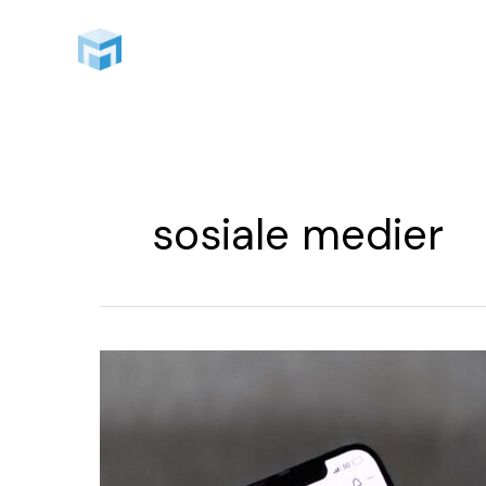
Hopp
rett
til
innholdet
sosiale medier
Hvilke
sosiale
medier
kanaler
bør