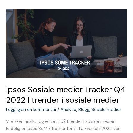
Ipsos
Sosiale
medier
Tracker
Q4
2022
|
trender
i
sosiale
medier
Ipsos Sosiale medier Tracker Q4
2022 | trender i sosiale medier
Legg igjen en kommentar
/
Analyse
,
Blogg
,
Sosiale medier
Vi elsker innsikt, og er tett på trender i sosiale medier.
Endelig er Ipsos SoMe Tracker for siste kvartal i 2022 klar.