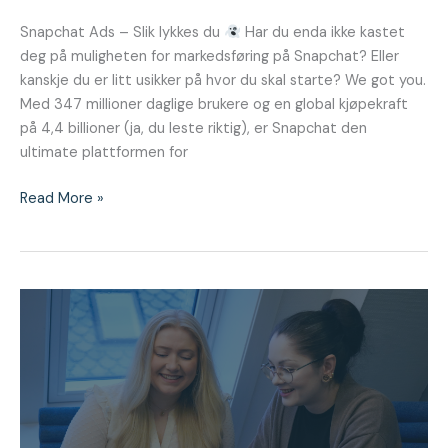
Snapchat Ads – Slik lykkes du
Har du enda ikke kastet
deg på muligheten for markedsføring på Snapchat? Eller
kanskje du er litt usikker på hvor du skal starte? We got you.
Med 347 millioner daglige brukere og en global kjøpekraft
på 4,4 billioner (ja, du leste riktig), er Snapchat den
ultimate plattformen for
Read More »
Ipsos
sosiale
medier
Tracker
Q4
2023
|