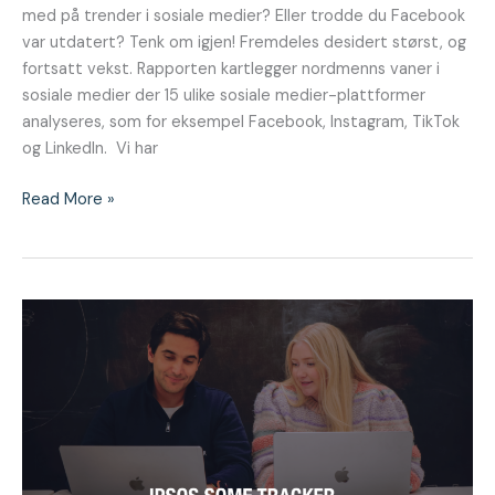
med på trender i sosiale medier? Eller trodde du Facebook
var utdatert? Tenk om igjen! Fremdeles desidert størst, og
fortsatt vekst. Rapporten kartlegger nordmenns vaner i
sosiale medier der 15 ulike sosiale medier-plattformer
analyseres, som for eksempel Facebook, Instagram, TikTok
og LinkedIn. Vi har
Read More »
Ipsos
sosiale
medier
Tracker
Q1
2023
|