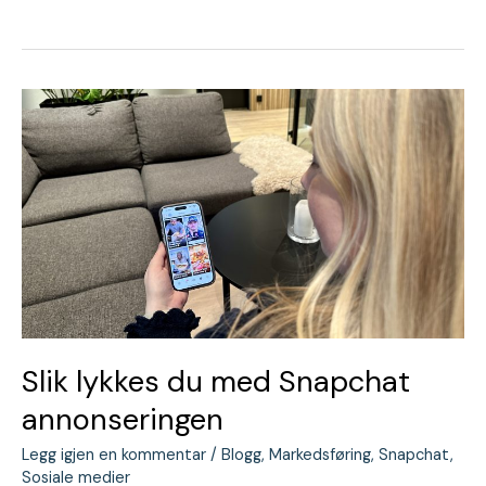
Slik
lykkes
du
med
Snapchat
annonseringen
Slik lykkes du med Snapchat
annonseringen
Legg igjen en kommentar
/
Blogg
,
Markedsføring
,
Snapchat
,
Sosiale medier