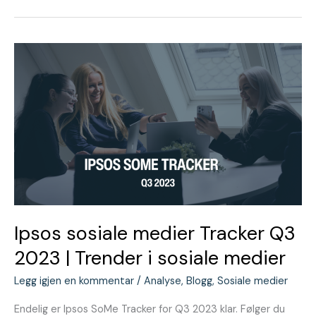
Ipsos
sosiale
medier
Tracker
Q3
2023
|
Trender
i
sosiale
medier
Ipsos sosiale medier Tracker Q3
2023 | Trender i sosiale medier
Legg igjen en kommentar
/
Analyse
,
Blogg
,
Sosiale medier
Endelig er Ipsos SoMe Tracker for Q3 2023 klar. Følger du