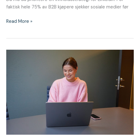
faktisk hele 75% av B2B kjøpere sjekker sosiale medier før
Read More »
Hils
på
Johanne