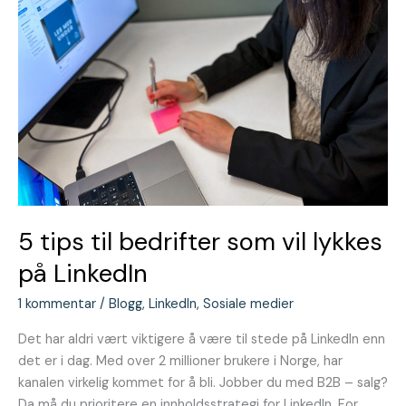
LinkedIn
5 tips til bedrifter som vil lykkes
på LinkedIn
1 kommentar
/
Blogg
,
LinkedIn
,
Sosiale medier
Det har aldri vært viktigere å være til stede på LinkedIn enn
det er i dag. Med over 2 millioner brukere i Norge, har
kanalen virkelig kommet for å bli. Jobber du med B2B – salg?
Da må du prioritere en innholdsstrategi for LinkedIn. For