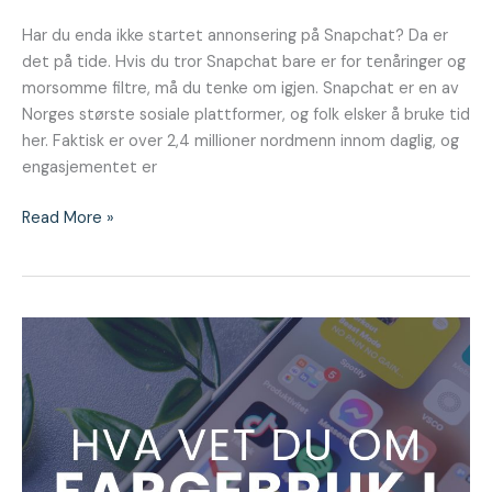
Har du enda ikke startet annonsering på Snapchat? Da er
det på tide. Hvis du tror Snapchat bare er for tenåringer og
morsomme filtre, må du tenke om igjen. Snapchat er en av
Norges største sosiale plattformer, og folk elsker å bruke tid
her. Faktisk er over 2,4 millioner nordmenn innom daglig, og
engasjementet er
Read More »
Fargebruk
i
merkevarebygging
–
Dette
betyr
fargene