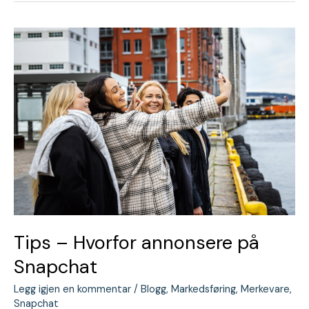
Tips
–
Hvorfor
annonsere
på
Snapchat
Tips – Hvorfor annonsere på
Snapchat
Legg igjen en kommentar
/
Blogg
,
Markedsføring
,
Merkevare
,
Snapchat