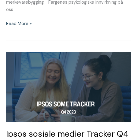
merkevarebygging. Fargenes psykologiske innvirkning på
oss
Read More »
Ipsos
sosiale
medier
Tracker
Q4
2023
|
Nordmenns
sosiale
medievaner
Ipsos sosiale medier Tracker Q4