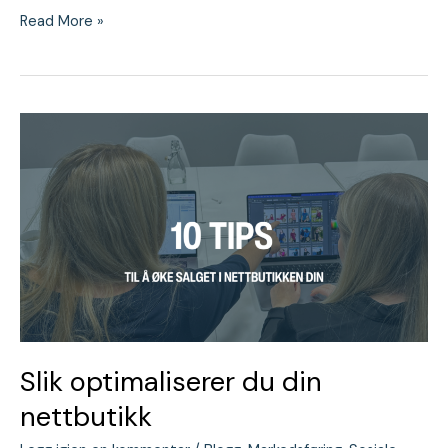
Read More »
Slik
optimaliserer
du
din
nettbutikk
Slik optimaliserer du din
nettbutikk