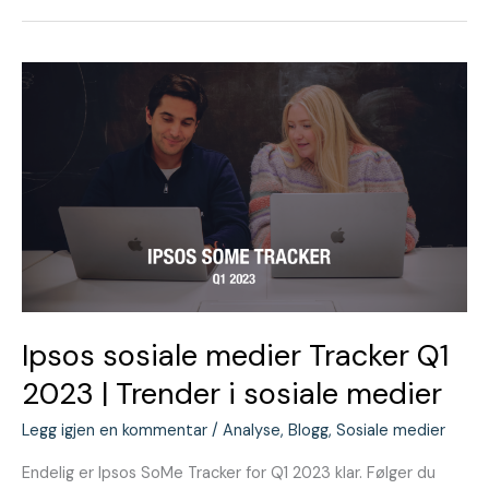
Ipsos
sosiale
medier
Tracker
Q1
2023
|
Trender
i
sosiale
medier
Ipsos sosiale medier Tracker Q1
2023 | Trender i sosiale medier
Legg igjen en kommentar
/
Analyse
,
Blogg
,
Sosiale medier
Endelig er Ipsos SoMe Tracker for Q1 2023 klar. Følger du