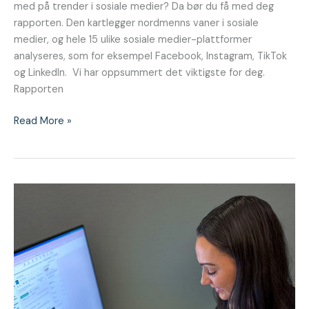
med på trender i sosiale medier? Da bør du få med deg
rapporten. Den kartlegger nordmenns vaner i sosiale
medier, og hele 15 ulike sosiale medier-plattformer
analyseres, som for eksempel Facebook, Instagram, TikTok
og LinkedIn. Vi har oppsummert det viktigste for deg.
Rapporten
Read More »
5
tips
til
bedrifter
som
vil
lykkes
på