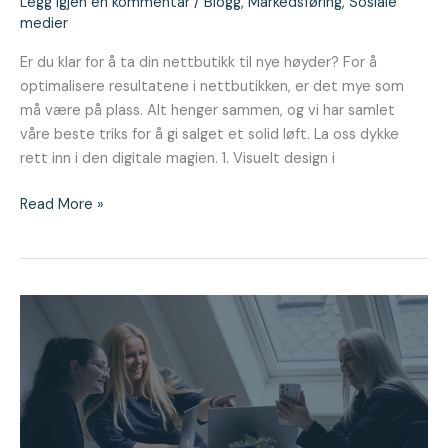
Legg igjen en kommentar
/
Blogg
,
Markedsføring
,
Sosiale
medier
Er du klar for å ta din nettbutikk til nye høyder? For å
optimalisere resultatene i nettbutikken, er det mye som
må være på plass. Alt henger sammen, og vi har samlet
våre beste triks for å gi salget et solid løft. La oss dykke
rett inn i den digitale magien. 1. Visuelt design i
Read More »
Ipsos
sosiale
medier
Tracker
Q3
2023