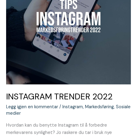
INSTAGRAM TRENDER 2022
Legg igjen en kommentar
/
Instagram
,
Markedsføring
,
Sosiale
medier
Hvordan kan du benytte Instagram til å forbedre
merkevarens synlighet? Jo raskere du tar i bruk nye