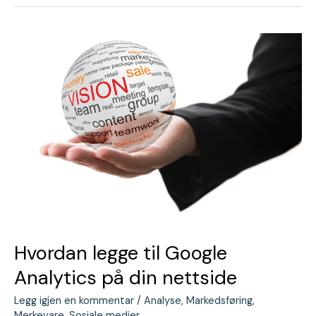
Hvordan
legge
til
Google
Analytics
på
din
nettside
Hvordan legge til Google
Analytics på din nettside
Legg igjen en kommentar
/
Analyse
,
Markedsføring
,
Merkevare
,
Sosiale medier