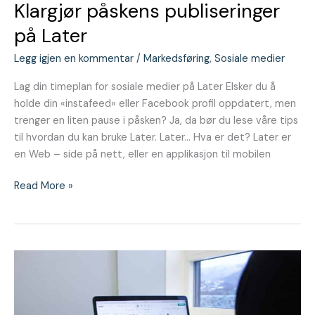
Klargjør påskens publiseringer
på Later
Legg igjen en kommentar
/
Markedsføring
,
Sosiale medier
Lag din timeplan for sosiale medier på Later Elsker du å
holde din «instafeed» eller Facebook profil oppdatert, men
trenger en liten pause i påsken? Ja, da bør du lese våre tips
til hvordan du kan bruke Later. Later… Hva er det? Later er
en Web – side på nett, eller en applikasjon til mobilen
Read More »
Effekten
av
en
god