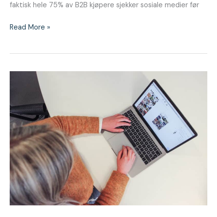
faktisk hele 75% av B2B kjøpere sjekker sosiale medier før
Read More »
Klargjør
påskens
publiseringer
på
Later