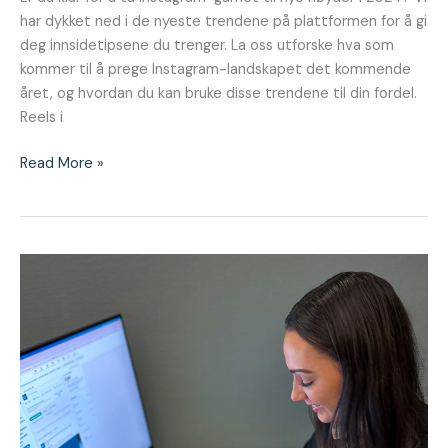
har dykket ned i de nyeste trendene på plattformen for å gi
deg innsidetipsene du trenger. La oss utforske hva som
kommer til å prege Instagram-landskapet det kommende
året, og hvordan du kan bruke disse trendene til din fordel.
Reels i
Read More »
5
tips
til
bedrifter
som
vil
lykkes
på