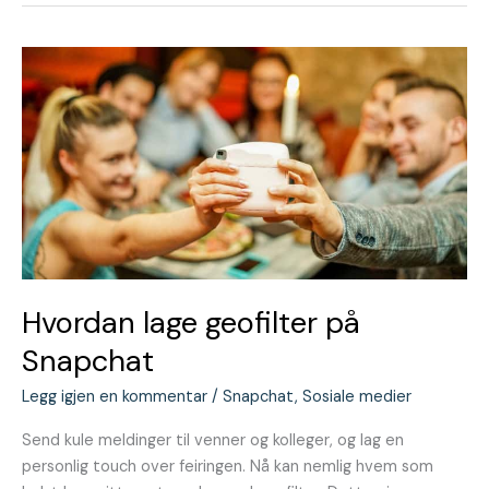
Hvordan
lage
geofilter
på
Snapchat
Hvordan lage geofilter på
Snapchat
Legg igjen en kommentar
/
Snapchat
,
Sosiale medier
Send kule meldinger til venner og kolleger, og lag en
personlig touch over feiringen. Nå kan nemlig hvem som