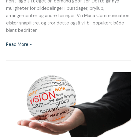
helst lage sitt eget on demand geofilter. Dette gir nye
muligheter for bildedelinger i bursdager, bryllup,
arrangementer og andre feiringer. Vi i Mana Communication
elsker snapfiltre, og tror dette også vil bli populært både
blant bedrifter
Read More »
Hvordan
legge
til
Google
Analytics
på
din
nettside